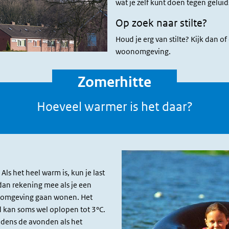
wat je zelf kunt doen tegen geluid
Op zoek naar stilte?
Houd je erg van stilte? Kijk dan of
woonomgeving.
Zomerhitte
Hoeveel warmer is het daar?
. Als het heel warm is, kun je last
 dan rekening mee als je een
ke omgeving gaan wonen. Het
d kan soms wel oplopen tot 3°C.
ijdens de avonden als het