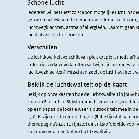
Schone lucht
Iedereen wil het liefst zo schoon mogelijke lucht inade
gezondheid. Maar het ademen van schone lucht is nog
luchtwegklachten, astma of allergieën. Daarom gaan 
lucht als ze een huis zoeken.
Verschillen
De luchtkwaliteit verschilt van plek tot plek, mede af
industrie, verkeer en landbouw. Twijfel je tussen twee 
luchtwegklachten? Misschien geeft de luchtkwaliteit w
Bekijk de luchtkwaliteit op de kaart
Bekijk op onze kaarten hoe de luchtkwaliteit in jouw
kaarten
Fijnstof
en
Stikstofdioxide
geven de gemiddelde
op een bepaalde locatie weer. Houtrook telt mee in d
(externe link)
2,5). Er zijn ook
burgermetingen
die fijnstof aan ho
themapagina's
Lucht
,
Fijnstof
en
Stikstofdioxide
voor v
kan doen voor een betere luchtkwaliteit.