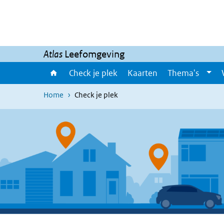
Overslaan en naar de inhoud gaan
Direct naar de hoofdnavigatie
Atlas
Leefomgeving
Check je plek
Kaarten
Thema's
Home
Check je plek