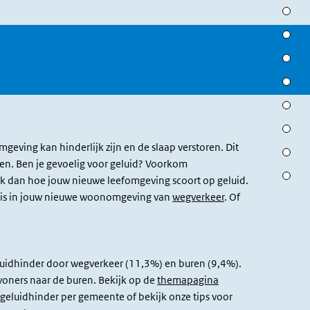
Check j
Lucht
Geluid
Zomerh
Groen
Veiligh
eving kan hinderlijk zijn en de slaap verstoren. Dit
Beweegv
en. Ben je gevoelig voor geluid? Voorkom
Meer w
k dan hoe jouw nieuwe leefomgeving scoort op geluid.
er is in jouw nieuwe woonomgeving van
wegverkeer
. Of
luidhinder door wegverkeer (11,3%) en buren (9,4%).
woners naar de buren. Bekijk op de
themapagina
geluidhinder per gemeente of bekijk onze tips voor