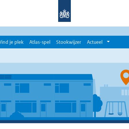
Vind je plek
Atlas-spel
Stookwijzer
Actueel