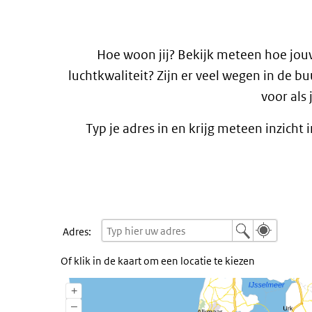
Hoe woon jij? Bekijk meteen hoe jouw
luchtkwaliteit? Zijn er veel wegen in de b
voor als 
Typ je adres in en krijg meteen inzich
check je plek app
iFrame
overslaan