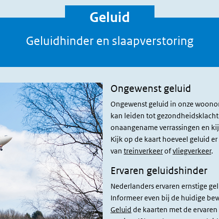
Geluid
Geluidhinder en slaapverstoring
Ongewenst geluid
Ongewenst geluid in onze woonomg
kan leiden tot gezondheidsklacht
onaangename verrassingen en kij
Kijk op de kaart hoeveel geluid 
van
treinverkeer
of
vliegverkeer
.
Ervaren geluidshinder
Nederlanders ervaren ernstige ge
Informeer even bij de huidige be
Geluid
de kaarten met de ervaren 