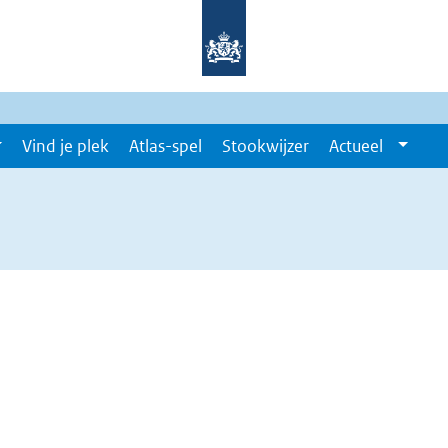
Vind je plek
Atlas-spel
Stookwijzer
Actueel