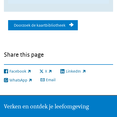
Doorzoek onze kaartenbibliothee
Doorzoek de kaartbibliotheek
Share this page
Facebook
X
LinkedIn
(link is external)
(link is external)
(link is external)
Email
WhatsApp
(link is external)
Verken en ontdek je leefomgeving