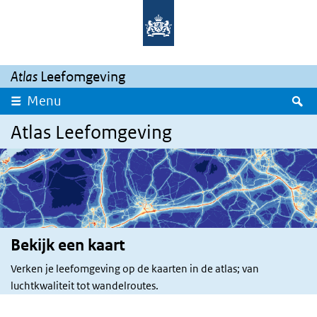
Skip to main content
Skip to main navigation
Atlas
Leefomgeving
S
Menu
Atlas Leefomgeving
Bekijk een kaart
Verken je leefomgeving op de kaarten in de atlas; van
luchtkwaliteit tot wandelroutes.