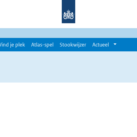
Vind je plek
Atlas-spel
Stookwijzer
Actueel