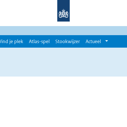
Vind je plek
Atlas-spel
Stookwijzer
Actueel