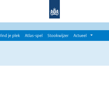
Vind je plek
Atlas-spel
Stookwijzer
Actueel