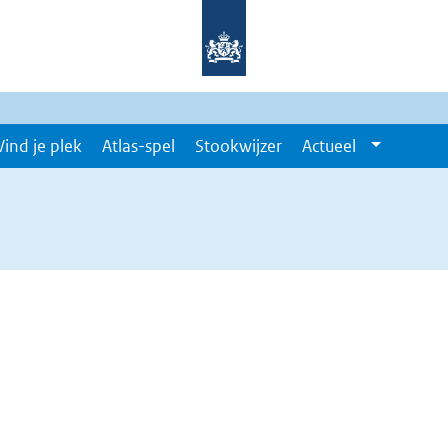
Vind je plek
Atlas-spel
Stookwijzer
Actueel