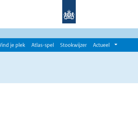
Vind je plek
Atlas-spel
Stookwijzer
Actueel