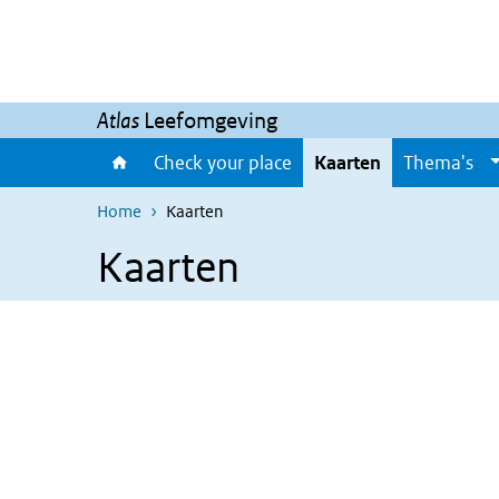
Skip to main content
Skip to main navigation
Atlas
Leefomgeving
Check your place
Kaarten
Thema's
Home
Kaarten
Kaarten