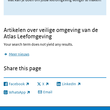
Artikelen over veilige omgeving van de
Atlas Leefomgeving
Your search term does not yield any results.
Meer nieuws
Share this page
Facebook
X
LinkedIn
(link is external)
(link is external)
(link is external)
Email
WhatsApp
(link is external)