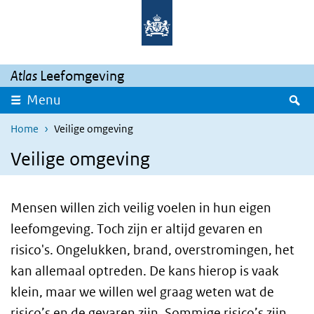
Skip to main content
Skip to main navigation
Atlas
Leefomgeving
S
Menu
Home
Veilige omgeving
Veilige omgeving
Mensen willen zich veilig voelen in hun eigen
leefomgeving. Toch zijn er altijd gevaren en
risico's. Ongelukken, brand, overstromingen, het
kan allemaal optreden. De kans hierop is vaak
klein, maar we willen wel graag weten wat de
risico’s en de gevaren zijn. Sommige risico’s zijn