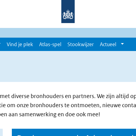
Vind je plek
Atlas-spel
Stookwijzer
Actueel
t diverse bronhouders en partners. We zijn altijd op
ntie om onze bronhouders te ontmoeten, nieuwe cont
doen aan samenwerking en doe ook mee!