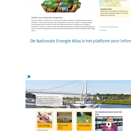
De Nationale Energie Atlas is het platform voor info
Register Externe Veiligheid
(link is external)