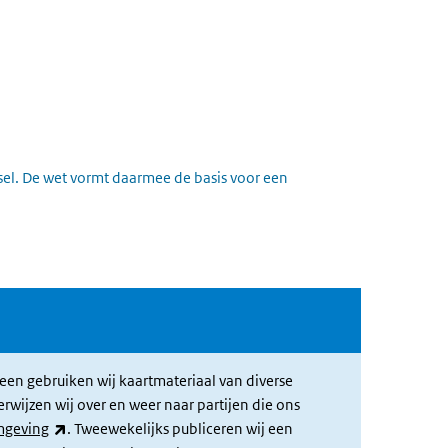
lsel. De wet vormt daarmee de basis voor een
een gebruiken wij kaartmateriaal van diverse
jzen wij over en weer naar partijen die ons
(link is external)
mgeving
. Tweewekelijks publiceren wij een