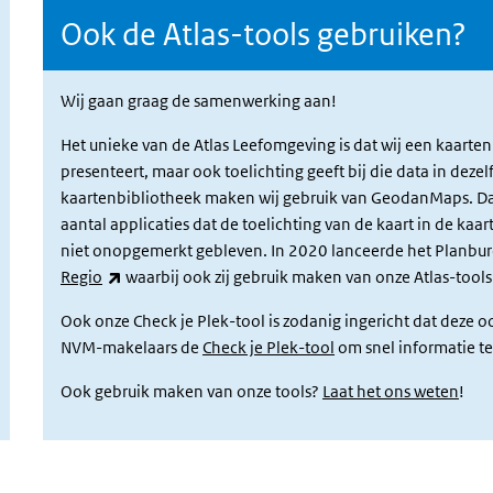
Ook de Atlas-tools gebruiken?
Wij gaan graag de samenwerking aan!
Het unieke van de Atlas Leefomgeving is dat wij een kaarten
presenteert, maar ook toelichting geeft bij die data in dez
kaartenbibliotheek maken wij gebruik van GeodanMaps. Da
aantal applicaties dat de toelichting van de kaart in de kaa
niet onopgemerkt gebleven. In 2020 lanceerde het Planbu
(link is external)
Regio
waarbij ook zij gebruik maken van onze Atlas-tools
Ook onze Check je Plek-tool is zodanig ingericht dat deze o
NVM-makelaars de
Check je Plek-tool
om snel informatie t
Ook gebruik maken van onze tools?
Laat het ons weten
!