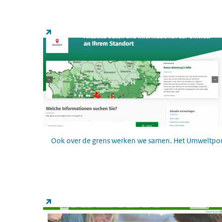
Umweltportal NRW
(link is external)
Ook over de grens werken we samen. Het Umweltportal
Omgevingswet
(link is external)