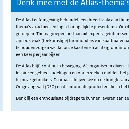
Denk mee met de Atlas-thema'
De Atlas Leefomgeving behandelt een breed scala aan them
thema's zo actueel en logisch mogelijk te presenteren. Om 
geroepen. Themagroepen bestaan uit experts, geïnteresseerd
zijn ook vaak (toekomstige) bronhouders van kaartmateriaa
te houden zorgen we dat onze kaarten en achtergrondinfor
één keer per jaar bijeen.
De Atlas blijft continu in beweging. We organiseren diverse
Inspire en gebiedsindelingen en onderzoeken middels het 
bij onze gebruikers. Daarnaast blijven we op de hoogte van a
Omgevingswet (DSO) en de informatieproducten die in he
Denk jij een enthousiaste bijdrage te kunnen leveren aan