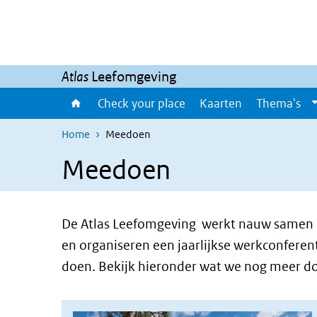
Skip to main content
Skip to main navigation
Atlas
Leefomgeving
Check your place
Kaarten
Thema's
Home
Meedoen
Meedoen
De Atlas Leefomgeving werkt nauw samen me
en organiseren een jaarlijkse werkconfere
doen. Bekijk hieronder wat we nog meer 