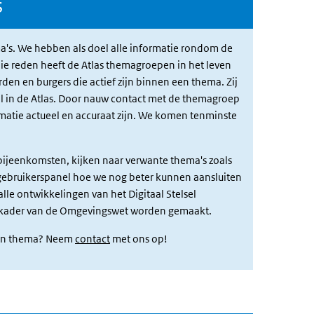
s
a's. We hebben als doel alle informatie rondom de
die reden heeft de Atlas themagroepen in het leven
en en burgers die actief zijn binnen een thema. Zij
l in de Atlas. Door nauw contact met de themagroep
matie actueel en accuraat zijn. We komen tenminste
 bijeenkomsten, kijken naar verwante thema's zoals
gebruikerspanel hoe we nog beter kunnen aansluiten
lle ontwikkelingen van het Digitaal Stelsel
t kader van de Omgevingswet worden gemaakt.
 een thema? Neem
contact
met ons op!