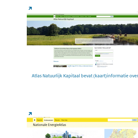
Atlas Natuurlijk Kapitaal
(link is external)
Atlas Natuurlijk Kapitaal bevat (kaart)informatie o
Nationale Energie Atlas
(link is external)