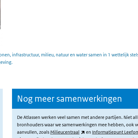
n, infrastructuur, milieu, natuur en water samen in 1 wettelijk ste
eving.
Nog meer samenwerkingen
De Atlassen werken veel samen met andere partijen. Niet all
bronhouders waar we samenwerkingen mee hebben, ook verwi
(link is external)
aanvullen, zoals
Milieucentraal
en
Informatiepunt Leefo