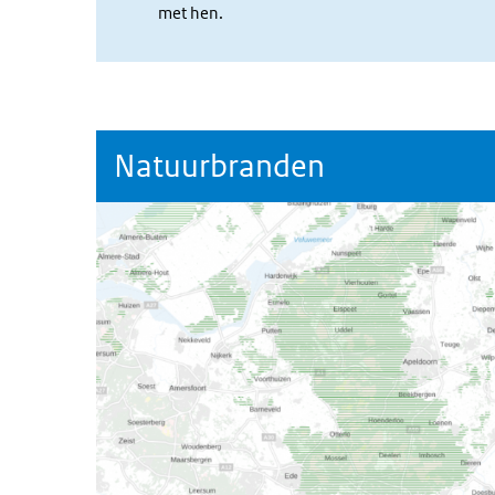
met hen.
Natuurbranden