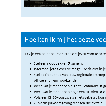
Hoe kan ik mij het beste vo
Er zijn een heleboel manieren om jezelf voor te be
(externe link)
Stel een
noodpakket
samen.
Informeer jezelf over de mogelijke risico’s in 
Stel de frequentie van jouw regionale omroep i
officiële rol van noodzender.
(e
Weet wat je moet doen als het
luchtalarm
ga
(e
Weet wat je moet doen als je een
NL-Alert
o
Volg een EHBO-cursus: als er iets gebeurt, kun 
Zijn er in jouw omgeving mensen die extra hu