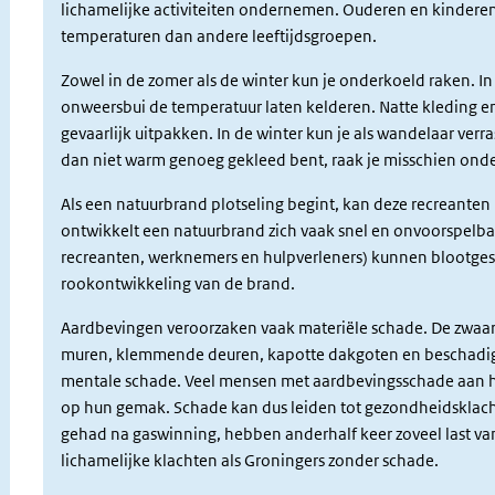
lichamelijke
activiteiten ondernemen. Ouderen en kinderen 
temperaturen dan andere leeftijdsgroepen.
Zowel
in de zomer als de winter kun je onderkoeld raken. 
onweersbui de temperatuur laten kelderen. Natte kleding 
gevaarlijk uitpakken.
In de winter kun je als wandelaar verr
dan niet warm genoeg gekleed bent, raak je misschien ond
Als een natuurbrand plotseling begint, kan deze
recreanten
ontwikkelt een natuurbrand zich vaak snel en onvoorspelba
recreanten
, werknemers en
hulpverleners
) kunnen
blootges
rookontwikkeling
van de brand.
Aardbevingen veroorzaken vaak
materiële
schade. De zwaar
muren, klemmende deuren, kapotte dakgoten en beschadigd
mentale
schade. Veel mensen met aardbevingsschade aan hun 
op hun gemak. Schade kan dus leiden tot
gezondheidsklac
gehad na gaswinning, hebben anderhalf keer zoveel last va
lichamelijke
klachten als Groningers zonder schade.