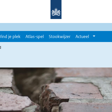
Vind je plek
Atlas-spel
Stookwijzer
Actueel
d