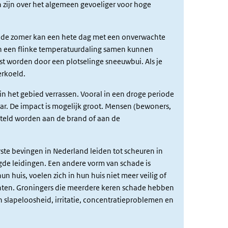
zijn over het algemeen gevoeliger voor hoge
In de zomer kan een hete dag met een onverwachte
en een flinke temperatuurdaling samen kunnen
ast worden door een plotselinge sneeuwbui. Als je
erkoeld.
in het gebied verrassen. Vooral in een droge periode
ar. De
impact
is mogelijk groot. Mensen (bewoners,
teld
worden
aan
de brand of aan de
ste bevingen in Nederland leiden tot scheuren in
e leidingen. Een andere vorm van schade is
huis, voelen zich in hun huis niet meer veilig of
hten
. Groningers die meerdere keren schade hebben
n slapeloosheid,
irritatie
, concentratieproblemen en