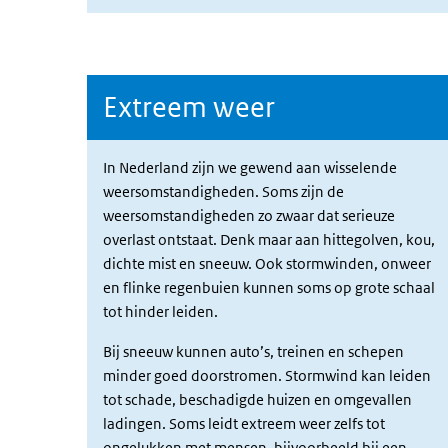
Extreem weer
In Nederland zijn we gewend aan wisselende
weersomstandigheden
. Soms zijn de
weersomstandigheden zo zwaar dat serieuze
overlast ontstaat
. Denk maar aan hittegolven, kou,
dichte mist en sneeuw. Ook stormwinden, onweer
en flinke regenbuien kunnen soms op grote schaal
tot
hinder leiden
.
Bij sneeuw kunnen auto’s, treinen en schepen
minder goed
doorstromen
. Stormwind kan leiden
tot schade, beschadigde huizen en omgevallen
ladingen. Soms leidt extreem weer zelfs tot
ongelukken met mensen
, bijvoorbeeld bij een