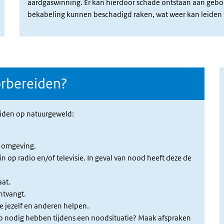
aardgaswinning. Er kan hierdoor schade ontstaan aan gebou
bekabeling kunnen beschadigd raken, wat weer kan leiden to
orbereiden?
reiden op natuurgeweld:
je omgeving.
n op radio en/of televisie. In geval van nood heeft deze de
xterne link)
at.
xterne link)
ntvangt.
je jezelf en anderen helpen.
lp nodig hebben tijdens een noodsituatie? Maak afspraken