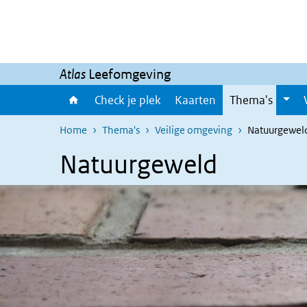
Overslaan en naar de inhoud gaan
Direct naar de hoofdnavigatie
Atlas
Leefomgeving
Check je plek
Kaarten
Thema's
Home
Thema's
Veilige omgeving
Natuurgewel
Natuurgeweld