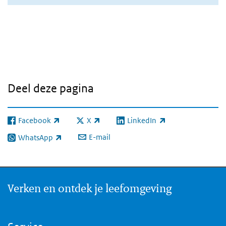
Gis de Plek
iFrame
overslaan
Deel deze pagina
Facebook
X
LinkedIn
(externe link)
(externe link)
(externe link)
E-mail
WhatsApp
(externe link)
Verken en ontdek je leefomgeving