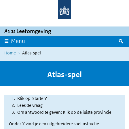
Overslaan en naar de inhoud gaan
Direct naar de hoofdnavigatie
Atlas
Leefomgeving
Z
Menu
Home
Atlas-spel
Atlas-spel
Klik op 'Starten'
Intro
Lees de vraag
Om antwoord te geven: Klik op de juiste provincie
Onder 'i' vind je een uitgebreidere spelinstructie.