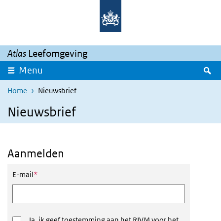
Overslaan en naar de inhoud gaan
Direct naar de hoofdnavigatie
Atlas
Leefomgeving
Z
Menu
Home
Nieuwsbrief
Nieuwsbrief
Aanmelden
Dit veld is verplicht
E-mail
*
Ja, ik geef toestemming aan het RIVM voor het