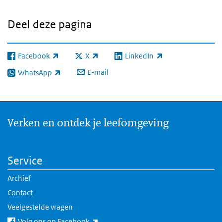
Deel deze pagina
Facebook
X
LinkedIn
(externe link)
(externe link)
(externe link)
E-mail
WhatsApp
(externe link)
Verken en ontdek je leefomgeving
Service
Archief
Contact
Veelgestelde vragen
(externe link)
Volg ons op Facebook