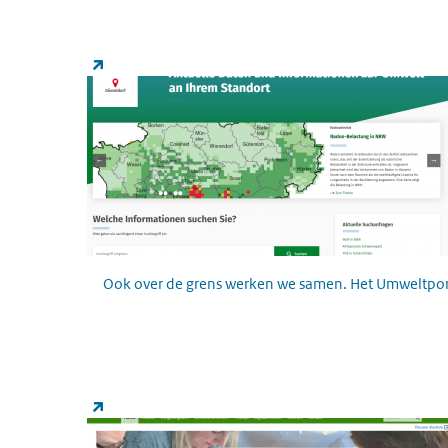
Umweltportal NRW
(externe link)
Ook over de grens werken we samen. Het Umweltportal
Omgevingswet
(externe link)