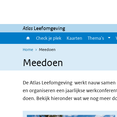
Overslaan en naar de inhoud gaan
Direct naar de hoofdnavigatie
Atlas
Leefomgeving
Check je plek
Kaarten
Thema's
Home
Meedoen
Meedoen
De Atlas Leefomgeving werkt nauw samen me
en organiseren een jaarlijkse werkconfere
doen. Bekijk hieronder wat we nog meer 