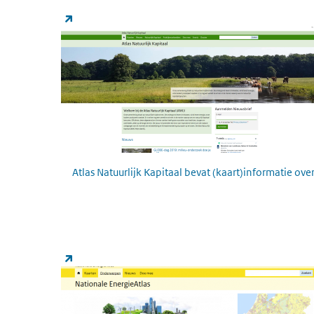
Atlas Natuurlijk Kapitaal
(externe link)
Atlas Natuurlijk Kapitaal bevat (kaart)informatie o
Nationale Energie Atlas
(externe link)