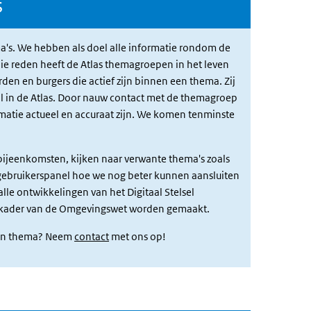
s
a's. We hebben als doel alle informatie rondom de
die reden heeft de Atlas themagroepen in het leven
en en burgers die actief zijn binnen een thema. Zij
l in de Atlas. Door nauw contact met de themagroep
matie actueel en accuraat zijn. We komen tenminste
 bijeenkomsten, kijken naar verwante thema's zoals
gebruikerspanel hoe we nog beter kunnen aansluiten
lle ontwikkelingen van het Digitaal Stelsel
t kader van de Omgevingswet worden gemaakt.
 een thema? Neem
contact
met ons op!