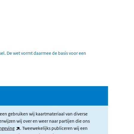
lsel. De wet vormt daarmee de basis voor een
een gebruiken wij kaartmateriaal van diverse
jzen wij over en weer naar partijen die ons
(externe link)
mgeving
. Tweewekelijks publiceren wij een