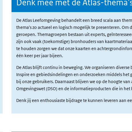
Denk mee met de Atlas-thema'
De Atlas Leefomgeving behandelt een breed scala aan them
thema's zo actueel en logisch mogelijk te presenteren. Om 
geroepen. Themagroepen bestaan uit experts, geïnteresseerd
zijn ook vaak (toekomstige) bronhouders van kaartmateriaa
te houden zorgen we dat onze kaarten en achtergrondinfor
één keer per jaar bijeen.
De Atlas blijft continu in beweging. We organiseren diverse
Inspire en gebiedsindelingen en onderzoeken middels het 
bij onze gebruikers. Daarnaast blijven we op de hoogte van a
Omgevingswet (DSO) en de informatieproducten die in he
Denk jij een enthousiaste bijdrage te kunnen leveren aan