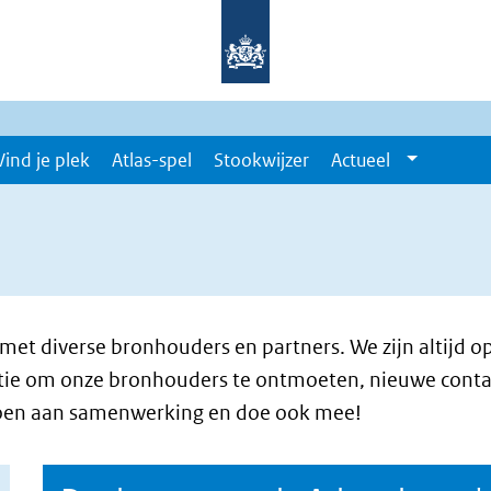
Vind je plek
Atlas-spel
Stookwijzer
Actueel
t diverse bronhouders en partners. We zijn altijd op
ntie om onze bronhouders te ontmoeten, nieuwe cont
doen aan samenwerking en doe ook mee!