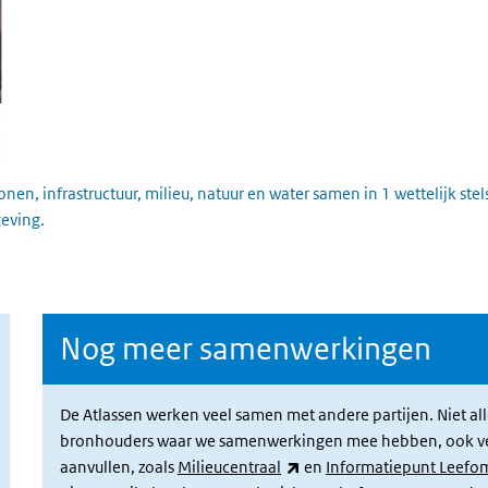
n, infrastructuur, milieu, natuur en water samen in 1 wettelijk ste
eving.
Nog meer samenwerkingen
De Atlassen werken veel samen met andere partijen. Niet all
bronhouders waar we samenwerkingen mee hebben, ook verwi
(externe link)
aanvullen, zoals
Milieucentraal
en
Informatiepunt Leefo