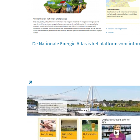
De Nationale Energie Atlas is het platform voor info
Register Externe Veiligheid
(externe link)