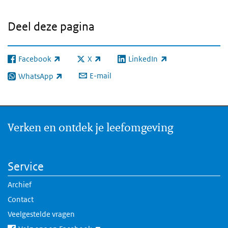
Deel deze pagina
Facebook
X
LinkedIn
(externe link)
(externe link)
(externe link)
E-mail
WhatsApp
(externe link)
Verken en ontdek je leefomgeving
Service
Archief
Contact
Veelgestelde vragen