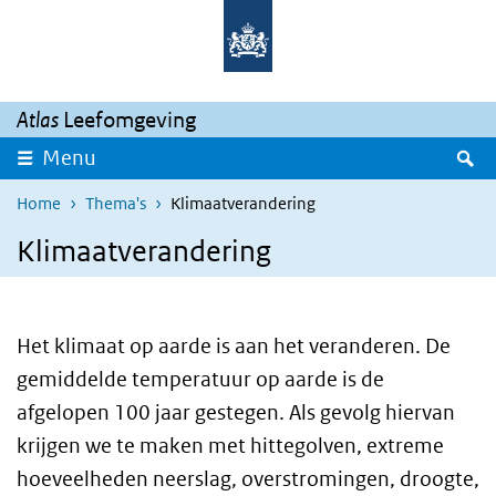
Overslaan en naar de inhoud gaan
Direct naar de hoofdnavigatie
Atlas
Leefomgeving
Z
Menu
Home
Thema's
Klimaatverandering
Klimaatverandering
Het klimaat op aarde is aan het veranderen. De
gemiddelde temperatuur op aarde is de
afgelopen 100 jaar gestegen. Als gevolg hiervan
krijgen we te maken met hittegolven, extreme
hoeveelheden neerslag, overstromingen, droogte,