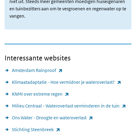
niet uit. Steeds meer gemeenten moedigen huiseigenaren
en tuinbezitters aan om te vergroenen en regenwater op te
vangen.
Interessante websites
(externe link)
Amsterdam Rainproof
(extern
Klimaatadaptatie - Hoe vermidner je wateroverlast?
(externe link)
KNMI over extreme regen
(exte
Milieu Centraal - Wateroverlast verminderen in de tuin
(externe link)
Ons Water - Droogte en wateroverlast
(externe link)
Stichting Steenbreek