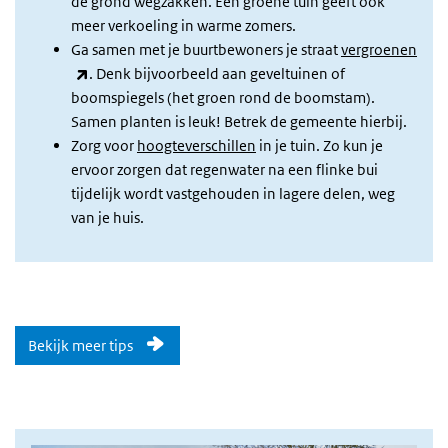
de grond wegzakken. Een groene tuin geeft ook
meer verkoeling in warme zomers.
Ga samen met je buurtbewoners je straat
vergroenen
(externe link)
. Denk bijvoorbeeld aan geveltuinen of
boomspiegels (het groen rond de boomstam).
Samen planten is leuk! Betrek de gemeente hierbij.
Zorg voor
hoogteverschillen
in je tuin. Zo kun je
ervoor zorgen dat regenwater na een flinke bui
tijdelijk wordt vastgehouden in lagere delen, weg
van je huis.
Bekijk meer tips