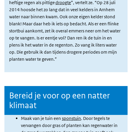
heftige regen als pittige
droogte
”, vertelt ze. “Op 28 juli
2014 hoosde het zo lang dat in veel kelders in Arnhem
water naar binnen kwam. Ook onze eigen kelder stond
blank! Maar daar heb ik iets op bedacht. Als er een flinke
stortbui aankomt, zet ik overal emmers neer om het water
op te vangen. Is er eentje vol? Dan ren ik de tuin in en
plens ik het water in de regenton. Zo vang ik liters water
op. Die gebruik ik dan tijdens drogere periodes om mijn
planten water te geven.”
Bereid je voor op een natter
klimaat
Maak van je tuin een
sponstuin
. Door tegels te
vervangen door gras of planten kan regenwater in