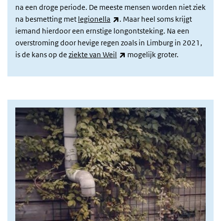
na een droge periode. De meeste mensen worden niet ziek
(externe link)
na besmetting met
legionella
. Maar heel soms krijgt
iemand hierdoor een ernstige longontsteking. Na een
overstroming door hevige regen zoals in Limburg in 2021,
(externe link)
is de kans op de
ziekte van Weil
mogelijk groter.
Foto regenton