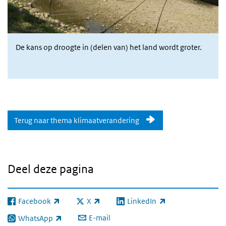
De kans op droogte in (delen van) het land wordt groter.
Terug naar thema klimaatverandering
Deel deze pagina
Facebook
X
LinkedIn
(externe link)
(externe link)
(externe link)
E-mail
WhatsApp
(externe link)