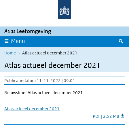
Overslaan en naar de inhoud gaan
Direct naar de hoofdnavigatie
Atlas
Leefomgeving
Z
Menu
Home
Atlas actueel december 2021
Atlas actueel december 2021
Publicatiedatum 11-11-2022 | 09:01
Nieuwsbrief Atlas actueel december 2021
Atlas actueel december 2021
PDF | 2,52 MB