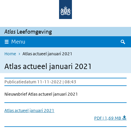
Overslaan en naar de inhoud gaan
Direct naar de hoofdnavigatie
Atlas
Leefomgeving
Z
Menu
Home
Atlas actueel januari 2021
Atlas actueel januari 2021
Publicatiedatum 11-11-2022 | 08:43
Nieuwsbrief Atlas actueel januari 2021
Atlas actueel januari 2021
PDF | 1,69 MB