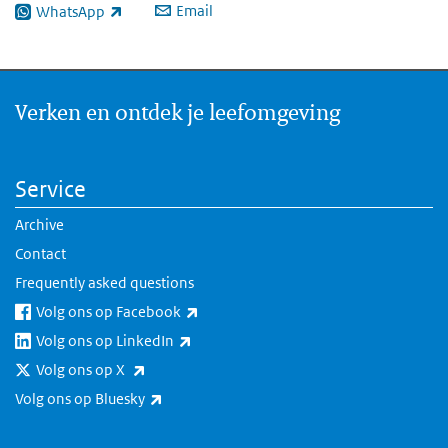
Email
WhatsApp
(link is external)
Verken en ontdek je leefomgeving
Service
Archive
Contact
Frequently asked questions
(link is external)
Volg ons op Facebook
(link is external)
Volg ons op LinkedIn
(link is external)
Volg ons op X
(link is external)
Volg ons op Bluesky