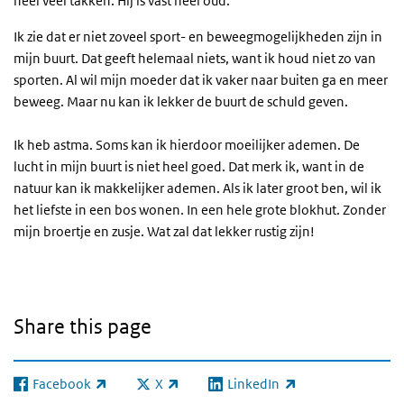
heel veel takken. Hij is vast heel oud.
Ik zie dat er niet zoveel sport- en beweegmogelijkheden zijn in
mijn buurt. Dat geeft helemaal niets, want ik houd niet zo van
sporten. Al wil mijn moeder dat ik vaker naar buiten ga en meer
beweeg. Maar nu kan ik lekker de buurt de schuld geven.
Ik heb astma. Soms kan ik hierdoor moeilijker ademen. De
lucht in mijn buurt is niet heel goed. Dat merk ik, want in de
natuur kan ik makkelijker ademen. Als ik later groot ben, wil ik
het liefste in een bos wonen. In een hele grote blokhut. Zonder
mijn broertje en zusje. Wat zal dat lekker rustig zijn!
Share this page
Facebook
X
LinkedIn
(link is external)
(link is external)
(link is external)