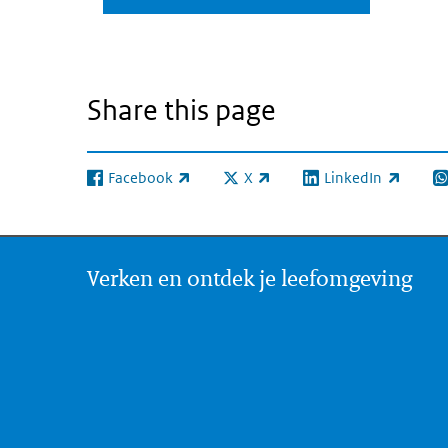
Share this page
Facebook
X
LinkedIn
(link is external)
(link is external)
(link is external)
(l
Verken en ontdek je leefomgeving