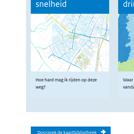
snelheid
dr
Hoe hard mag ik rijden op deze
Waar 
weg?
vand
Doorzoek onze kaartenbibli
Doorzoek de kaartbibliotheek