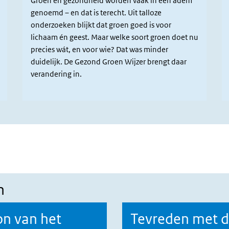
Groen en gezondheid worden vaak in één adem
genoemd – en dat is terecht. Uit talloze
onderzoeken blijkt dat groen goed is voor
lichaam én geest. Maar welke soort groen doet nu
precies wát, en voor wie? Dat was minder
duidelijk. De Gezond Groen Wijzer brengt daar
verandering in.
n
on van het
Tevreden met 