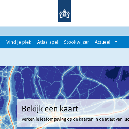
Vind je plek
Atlas-spel
Stookwijzer
Actueel
Bekijk een kaart
Verken je leefomgeving op de kaarten in de atlas; van lu