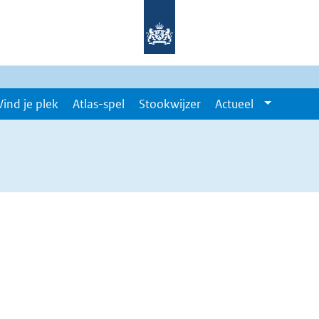
Vind je plek
Atlas-spel
Stookwijzer
Actueel