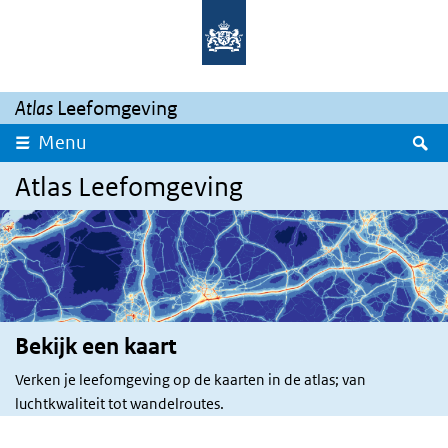
Skip to main content
Skip to main navigation
Atlas
Leefomgeving
S
Menu
Atlas Leefomgeving
Bekijk een kaart
Verken je leefomgeving op de kaarten in de atlas; van
luchtkwaliteit tot wandelroutes.