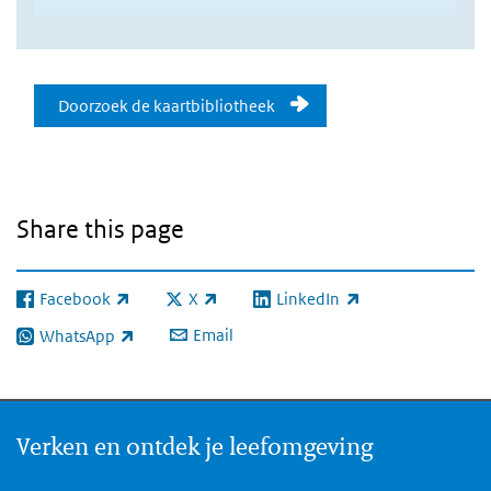
Doorzoek onze kaartenbibliothee
Doorzoek de kaartbibliotheek
Share this page
Facebook
X
LinkedIn
(link is external)
(link is external)
(link is external)
Email
WhatsApp
(link is external)
Verken en ontdek je leefomgeving