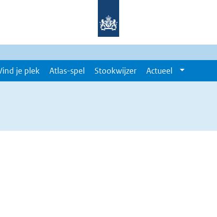
Vind je plek
Atlas-spel
Stookwijzer
Actueel