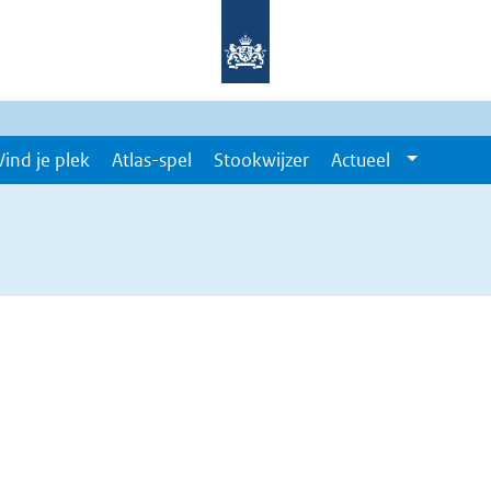
Vind je plek
Atlas-spel
Stookwijzer
Actueel