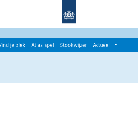
Vind je plek
Atlas-spel
Stookwijzer
Actueel