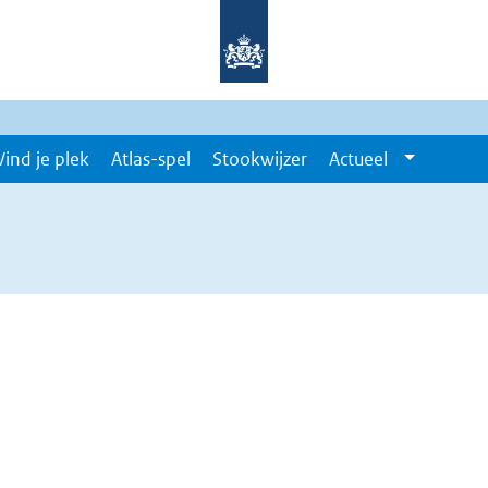
Vind je plek
Atlas-spel
Stookwijzer
Actueel