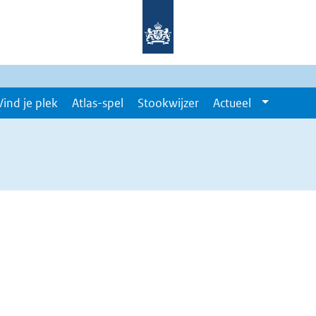
Vind je plek
Atlas-spel
Stookwijzer
Actueel