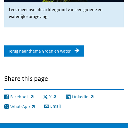
Lees meer over de achtergrond van een groene en
waterrijke omgeving.
Terug naar thema Groen en water
Share this page
Facebook
X
LinkedIn
(link is external)
(link is external)
(link is external)
Email
WhatsApp
(link is external)