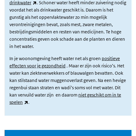
(link is external)
drinkwater
. Schoner water heeft minder zuivering nodig
voordat het als drinkwater geschikt is. Daarom is het
gunstig als het oppervlaktewater zo min mogelijk
verontreinigingen bevat, zoals mest, zware metalen,
bestrijdingsmiddelen en resten van medicijnen. Te hoge
concentraties geven ook schade aan de planten en dieren
in het water.
In je woonomgeving heeft water net als groen
positieve
effecten voor je gezondheid
. Maar er zijn ook risico’s. Het
water kan ziekteverwekkers of blauwalgen bevatten. Ook
kan stilstaand water muggenoverlast geven. Na een hevige
regenbui staan straten en wadi’s soms vol met water. Dit
kan vervuild water zijn en daarom
niet geschikt om in te
(link is external)
spelen
.