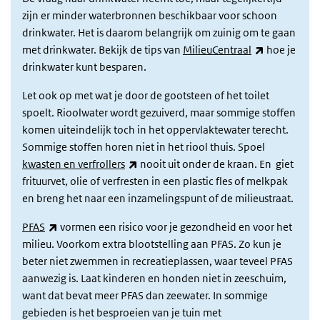
zijn er minder waterbronnen beschikbaar voor schoon
drinkwater. Het is daarom belangrijk om zuinig om te gaan
(link is exte
met drinkwater. Bekijk de tips van
MilieuCentraal
hoe je
drinkwater kunt besparen.
Let ook op met wat je door de gootsteen of het toilet
spoelt. Rioolwater wordt gezuiverd, maar sommige stoffen
komen uiteindelijk toch in het oppervlaktewater terecht.
Sommige stoffen horen niet in het riool thuis. Spoel
(link is external)
kwasten en verfrollers
nooit uit onder de kraan. En giet
frituurvet, olie of verfresten in een plastic fles of melkpak
en breng het naar een inzamelingspunt of de milieustraat.
(link is external)
PFAS
vormen een risico voor je gezondheid en voor het
milieu. Voorkom extra blootstelling aan PFAS. Zo kun je
beter niet zwemmen in recreatieplassen, waar teveel PFAS
aanwezig is. Laat kinderen en honden niet in zeeschuim,
want dat bevat meer PFAS dan zeewater. In sommige
gebieden is het besproeien van je tuin met