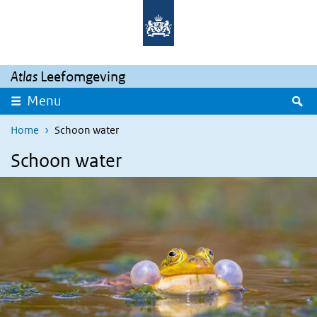
Skip to main content
Skip to main navigation
Atlas
Leefomgeving
S
Menu
Home
Schoon water
Schoon water