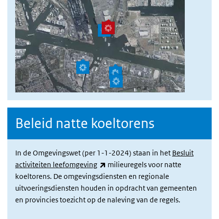
Beleid natte koeltorens
In de Omgevingswet (per 1-1-2024) staan in het
Besluit
(link is external)
activiteiten leefomgeving
milieuregels voor natte
koeltorens. De omgevingsdiensten en regionale
uitvoeringsdiensten houden in opdracht van gemeenten
en provincies toezicht op de naleving van de regels.