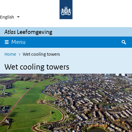
Skip to main content
Skip to main navigation
English
Language switcher
Collapsed
List additional actions
Atlas
Leefomgeving
S
Menu
Home
Wet cooling towers
Wet cooling towers