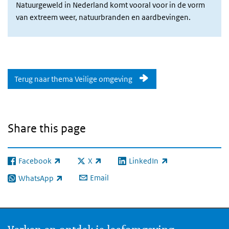
Natuurgeweld in Nederland komt vooral voor in de vorm
van extreem weer, natuurbranden en aardbevingen.
Terug naar thema Veilige omgeving
Share this page
Facebook
X
LinkedIn
(link is external)
(link is external)
(link is external)
Email
WhatsApp
(link is external)