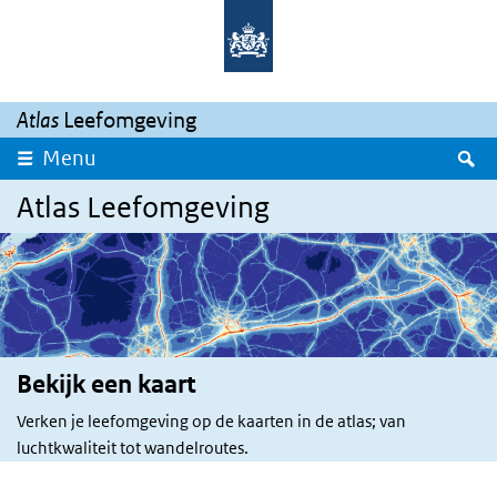
Overslaan en naar de inhoud gaan
Direct naar de hoofdnavigatie
Atlas
Leefomgeving
Z
Menu
Atlas Leefomgeving
Bekijk een kaart
Verken je leefomgeving op de kaarten in de atlas; van
luchtkwaliteit tot wandelroutes.