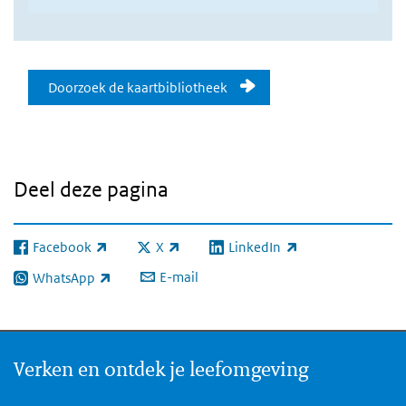
Doorzoek onze kaartenbibliothee
Doorzoek de kaartbibliotheek
Deel deze pagina
Facebook
X
LinkedIn
(externe link)
(externe link)
(externe link)
E-mail
WhatsApp
(externe link)
Verken en ontdek je leefomgeving