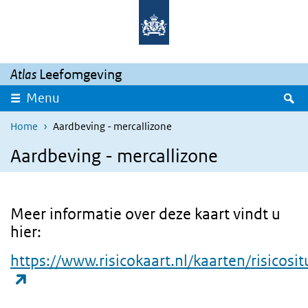
Overslaan en naar de inhoud gaan
Direct naar de hoofdnavigatie
Atlas
Leefomgeving
Z
Menu
Home
Aardbeving - mercallizone
Aardbeving - mercallizone
Meer informatie over deze kaart vindt u
hier:
https://www.risicokaart.nl/kaarten/risicosi
(externe link)