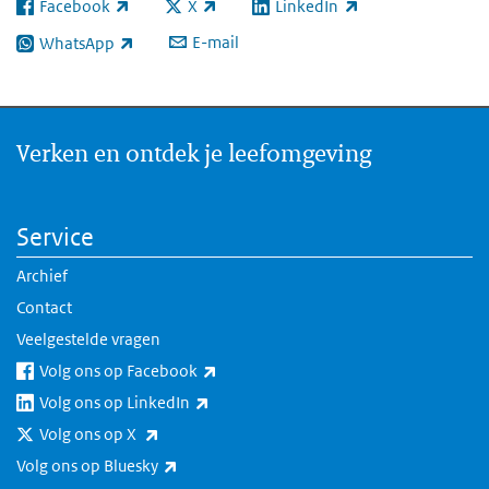
Facebook
X
LinkedIn
(externe link)
(externe link)
(externe link)
E-mail
WhatsApp
(externe link)
Verken en ontdek je leefomgeving
Service
Archief
Contact
Veelgestelde vragen
(externe link)
Volg ons op Facebook
(externe link)
Volg ons op LinkedIn
(externe link)
Volg ons op X
(externe link)
Volg ons op Bluesky