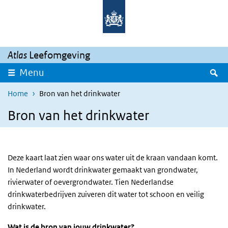
Overslaan en naar de inhoud gaan
Direct naar de hoofdnavigatie
Atlas
Leefomgeving
Z
Menu
Home
Bron van het drinkwater
Bron van het drinkwater
Deze kaart laat zien waar ons water uit de kraan vandaan komt.
In Nederland wordt drinkwater gemaakt van grondwater,
rivierwater of oevergrondwater. Tien Nederlandse
drinkwaterbedrijven zuiveren dit water tot schoon en veilig
drinkwater.
Wat is de bron van jouw drinkwater?