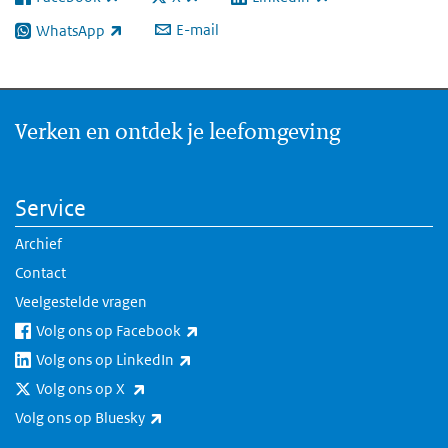
(externe link)
(externe link)
(externe link)
E-mail
WhatsApp
(externe link)
Verken en ontdek je leefomgeving
Service
Archief
Contact
Veelgestelde vragen
(externe link)
Volg ons op Facebook
(externe link)
Volg ons op LinkedIn
(externe link)
Volg ons op X
(externe link)
Volg ons op Bluesky