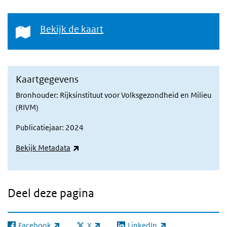
Bekijk de kaart
Bekijk de kaart
Kaartgegevens
Bronhouder: Rijksinstituut voor Volksgezondheid en Milieu
(RIVM)
Publicatiejaar: 2024
(externe link)
Bekijk Metadata
Deel deze pagina
Facebook
X
LinkedIn