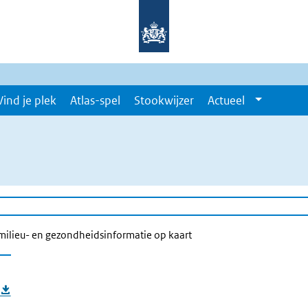
Vind je plek
Atlas-spel
Stookwijzer
Actueel
milieu- en gezondheidsinformatie op kaart