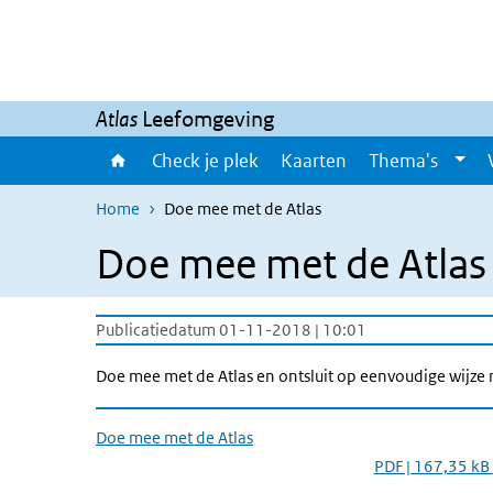
Overslaan en naar de inhoud gaan
Direct naar de hoofdnavigatie
Atlas
Leefomgeving
Check je plek
Kaarten
Thema's
Home
Doe mee met de Atlas
Doe mee met de Atlas
Publicatiedatum 01-11-2018 | 10:01
Doe mee met de Atlas en ontsluit op eenvoudige wijze 
Doe mee met de Atlas
PDF | 167,35 kB