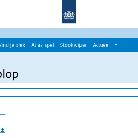
Vind je plek
Atlas-spel
Stookwijzer
Actueel
olop