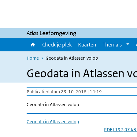
Overslaan en naar de inhoud gaan
Direct naar de hoofdnavigatie
Atlas
Leefomgeving
Check je plek
Kaarten
Thema's
Home
Geodata in Atlassen volop
Geodata in Atlassen v
Publicatiedatum 23-10-2018 | 14:19
Geodata in Atlassen volop
Geodata in Atlassen volop
PDF | 192,07 kB