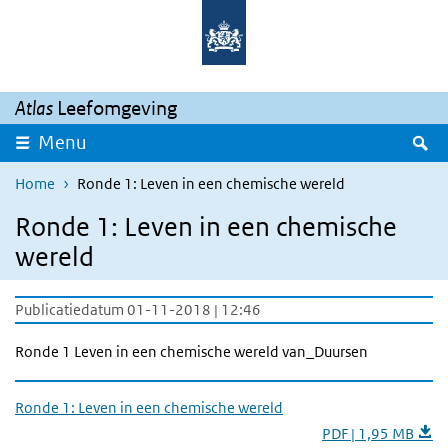
Overslaan en naar de inhoud gaan
Direct naar de hoofdnavigatie
Atlas
Leefomgeving
Z
Menu
Home
Ronde 1: Leven in een chemische wereld
Ronde 1: Leven in een chemische
wereld
Publicatiedatum 01-11-2018 | 12:46
Ronde 1 Leven in een chemische wereld van_Duursen
Ronde 1: Leven in een chemische wereld
PDF | 1,95 MB