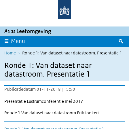
Overslaan en naar de inhoud gaan
Direct naar de hoofdnavigatie
Atlas
Leefomgeving
Z
Menu
Home
Ronde 1: Van dataset naar datastroom. Presentatie 1
Ronde 1: Van dataset naar
datastroom. Presentatie 1
Publicatiedatum 01-11-2018 | 15:50
Presentatie Lustrumconferentie mei 2017
Ronde 1 Van dataset naar datastroom Erik Jonkeri
Ronde 1: Van dataset naar datastroom. Presentatie 1