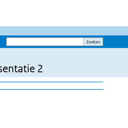
Zoeken
Zoeken
sentatie 2