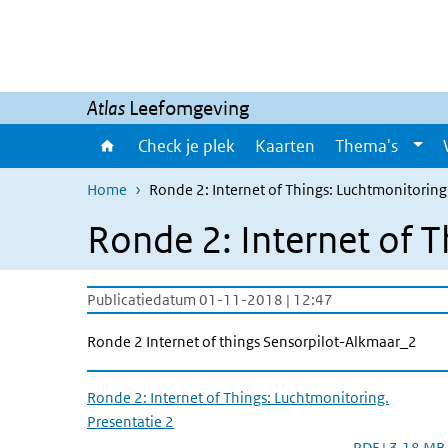
Overslaan en naar de inhoud gaan
Direct naar de hoofdnavigatie
Atlas
Leefomgeving
Check je plek
Kaarten
Thema's
Home
Ronde 2: Internet of Things: Luchtmonitoring.
Ronde 2: Internet of T
Publicatiedatum 01-11-2018 | 12:47
Ronde 2 Internet of things Sensorpilot-Alkmaar_2
Ronde 2: Internet of Things: Luchtmonitoring.
Presentatie 2
PDF | 3,18 MB