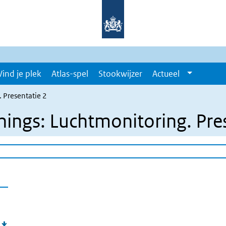
Vind je plek
Atlas-spel
Stookwijzer
Actueel
 Presentatie 2
hings: Luchtmonitoring. Pre