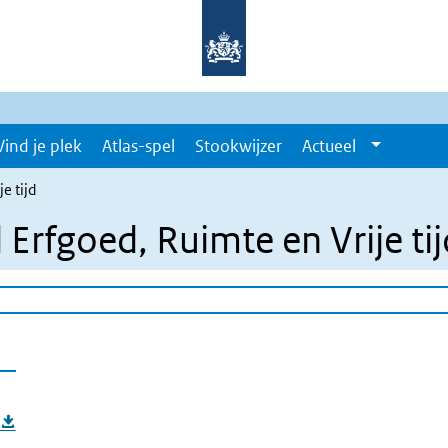
Vind je plek
Atlas-spel
Stookwijzer
Actueel
e tijd
Erfgoed, Ruimte en Vrije tij