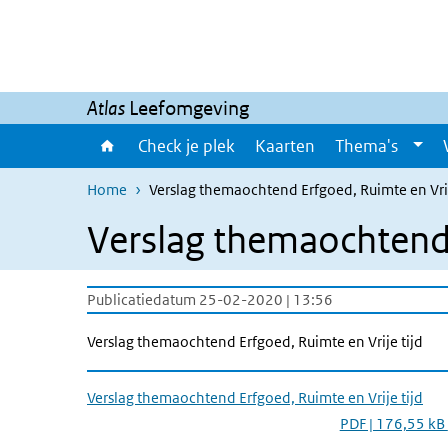
Overslaan en naar de inhoud gaan
Direct naar de hoofdnavigatie
Atlas
Leefomgeving
Check je plek
Kaarten
Thema's
Home
Verslag themaochtend Erfgoed, Ruimte en Vrij
Verslag themaochtend 
Publicatiedatum 25-02-2020 | 13:56
Verslag themaochtend Erfgoed, Ruimte en Vrije tijd
Verslag themaochtend Erfgoed, Ruimte en Vrije tijd
PDF | 176,55 kB