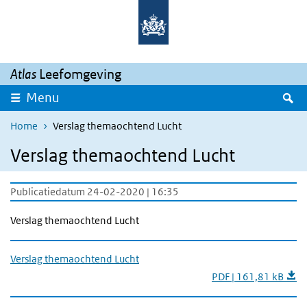
Overslaan en naar de inhoud gaan
Direct naar de hoofdnavigatie
Atlas
Leefomgeving
Z
Menu
Home
Verslag themaochtend Lucht
Verslag themaochtend Lucht
Publicatiedatum 24-02-2020 | 16:35
Verslag themaochtend Lucht
Verslag themaochtend Lucht
PDF | 161,81 kB