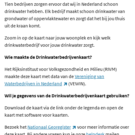
Tien bedrijven zorgen ervoor dat wij in
Nederland schoon
drinkwater hebben. Elk bedrijf maakt schoon drinkwater van
grondwater of oppervlaktewater en zorgt dat het bij jou thuis
uit de kraan komt.
Zoom in op de kaart naar jouw woonplek en kijk welk
drinkwaterbedrijf voor jouw drinkwater zorgt.
Wie maakte de Drinkwaterbedrijvenkaart?
Het Rijksinstituut voor Volksgezondheid en Milieu (RIVM)
maakte deze kaart met data van de
Vereniging van
(externe link)
Waterbedrijven in Nederland
(VEWIN).
Wil je gegevens van de Drinkwaterbedrijvenkaart gebruiken?
Download de kaart via de link onder de legenda en open de
kaart met software voor kaarten.
(externe link)
Bezoek het
Nationaal Georegister
voor meer informatie over
deze kaart. Bij andere vragen kun je onze
helpdesk
mailen.