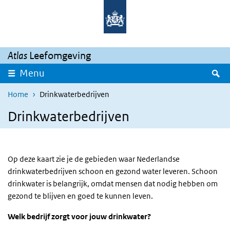
Overslaan en naar de inhoud gaan
Direct naar de hoofdnavigatie
Atlas
Leefomgeving
Z
Menu
Home
Drinkwaterbedrijven
Drinkwaterbedrijven
Op deze kaart zie je de gebieden waar Nederlandse
drinkwaterbedrijven schoon en gezond water leveren. Schoon
drinkwater is belangrijk, omdat mensen dat nodig hebben om
gezond te blijven en goed te kunnen leven.
Welk bedrijf zorgt voor jouw drinkwater?