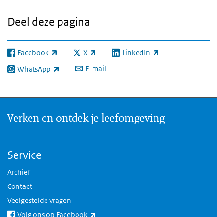
Deel deze pagina
Facebook
X
LinkedIn
(externe link)
(externe link)
(externe link)
E-mail
WhatsApp
(externe link)
Verken en ontdek je leefomgeving
Service
Archief
Contact
Veelgestelde vragen
(externe link)
Volg ons op Facebook