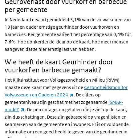
Geuroverlast door vuurkorf en barbecue
per gemeente
In Nederland ervaart gemiddeld 3,1% van de volwassenen van
18 jaar en ouder ernstige geurhinder door vuurkorven en
barbecues. Per gemeente varieert het percentage van 0,4% tot
7,6%. Hoe donkerder de kleur op de kaart, hoe meer mensen
aangeven dat ze hier ernstig last van hebben.
Wie heeft de kaart Geurhinder door
vuurkorf en barbecue gemaakt?
Het Rijksinstituut voor Volksgezondheid en Milieu (RIVM)
maakte deze kaart met gegevens uit de
Gezondheidsmonitor
(externe link)
Volwassenen en Ouderen 2024
. De cijfers op
gemeenteniveau zijn geschat met het zogenaamde
‘SMAP-
(externe link)
model’
. De percentages en getallen die je ziet op de kaart,
zijn dus schattingen. Deze zijn gebaseerd op vragenlijsten en
kenmerken van de gemeente en inwoners. Er is onvoldoende
informatie om een goed beeld te geven van de geurhinder in