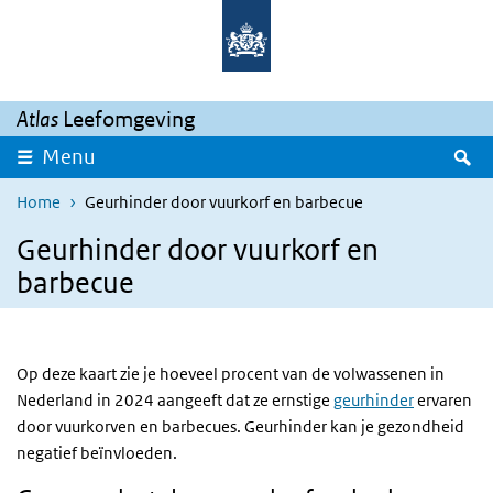
Overslaan en naar de inhoud gaan
Direct naar de hoofdnavigatie
Atlas
Leefomgeving
Z
Menu
Home
Geurhinder door vuurkorf en barbecue
Geurhinder door vuurkorf en
barbecue
Op deze kaart zie je hoeveel procent van de volwassenen in
Nederland in 2024 aangeeft dat ze ernstige
geurhinder
ervaren
door vuurkorven en barbecues. Geurhinder kan je gezondheid
negatief beïnvloeden.