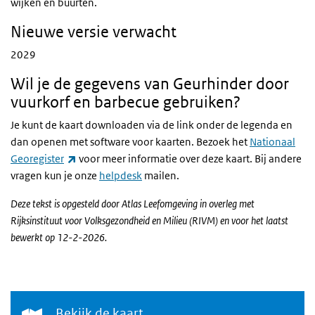
wijken en buurten.
Nieuwe versie verwacht
2029
Wil je de gegevens van Geurhinder door
vuurkorf en barbecue gebruiken?
Je kunt de kaart downloaden via de link onder de legenda en
dan openen met software voor kaarten. Bezoek het
Nationaal
(externe link)
Georegister
voor meer informatie over deze kaart. Bij andere
vragen kun je onze
helpdesk
mailen.
Deze tekst is opgesteld door Atlas Leefomgeving in overleg met
Rijksinstituut voor Volksgezondheid en Milieu (RIVM) en voor het laatst
bewerkt op 12-2-2026.
Bekijk de kaart
Bekijk de kaart