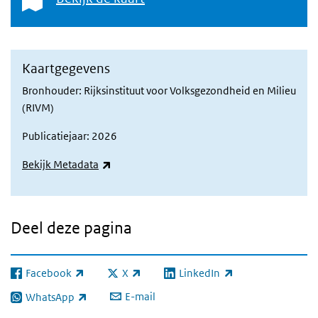
Kaartgegevens
Bronhouder: Rijksinstituut voor Volksgezondheid en Milieu
(RIVM)
Publicatiejaar: 2026
(externe link)
Bekijk Metadata
Deel deze pagina
Facebook
X
LinkedIn
(externe link)
(externe link)
(externe link)
E-mail
WhatsApp
(externe link)