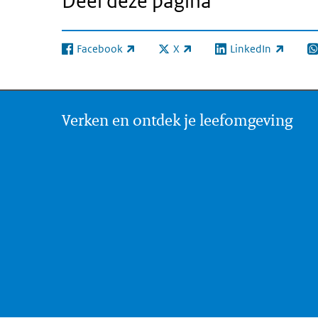
Deel deze pagina
Facebook
X
LinkedIn
(externe link)
(externe link)
(externe link)
(e
Verken en ontdek je leefomgeving