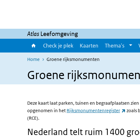
Overslaan en naar de inhoud gaan
Direct naar de hoofdnavigatie
Atlas
Leefomgeving
Check je plek
Kaarten
Thema's
Home
Groene rijksmonumenten
Groene rijksmonumen
Deze kaart laat parken, tuinen en begraafplaatsen zie
(extern
opgenomen in het
Rijksmonumentenregister
zoals 
(RCE).
Nederland telt ruim 1400 g