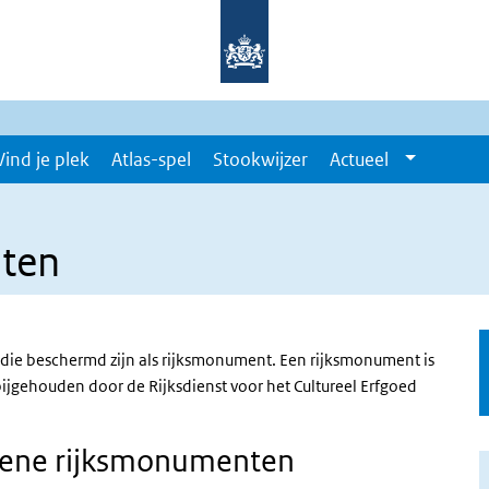
Vind je plek
Atlas-spel
Stookwijzer
Actueel
ten
n die beschermd zijn als rijksmonument. Een rijksmonument is
e link)
bijgehouden door de Rijksdienst voor het Cultureel Erfgoed
roene rijksmonumenten