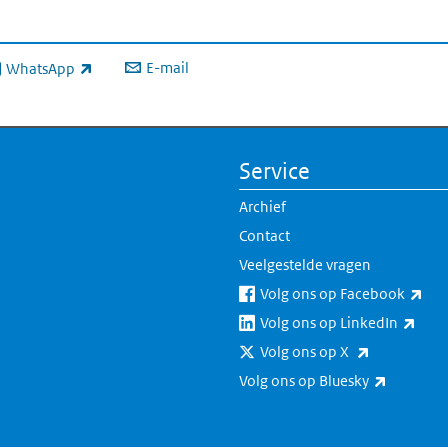
E-mail
WhatsApp
xterne link)
Service
Archief
Contact
Veelgestelde vragen
(ext
Volg ons op Facebook
(exte
Volg ons op LinkedIn
(externe lin
Volg ons op X
(externe 
Volg ons op Bluesky