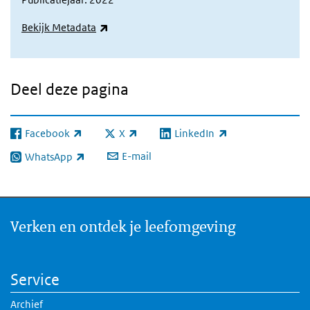
(externe link)
Bekijk Metadata
Deel deze pagina
Facebook
X
LinkedIn
(externe link)
(externe link)
(externe link)
E-mail
WhatsApp
(externe link)
Verken en ontdek je leefomgeving
Service
Archief