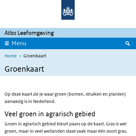
Overslaan en naar de inhoud gaan
Direct naar de hoofdnavigatie
Atlas
Leefomgeving
Z
Menu
Home
Groenkaart
Groenkaart
Op deze kaart zie je waar groen (bomen, struiken en planten)
aanwezig is in Nederland.
Veel groen in agrarisch gebied
Groen in agrarisch gebied kleurt paars op de kaart. Gras is wel
groen, maar in veel weilanden staat vaak maar één soort gras.