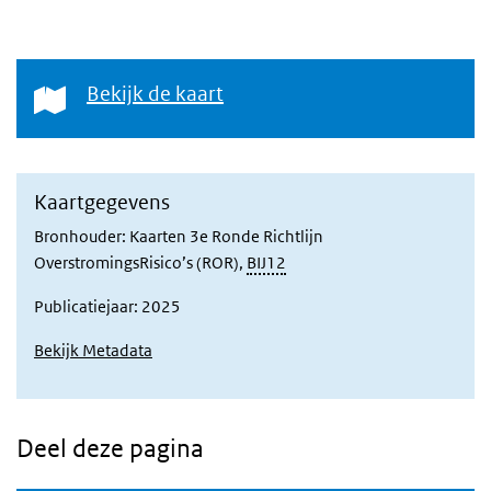
Bekijk de kaart
Bekijk de kaart
Kaartgegevens
Bronhouder: Kaarten 3e Ronde Richtlijn
OverstromingsRisico’s (ROR),
BIJ12
Publicatiejaar: 2025
Bekijk Metadata
Deel deze pagina