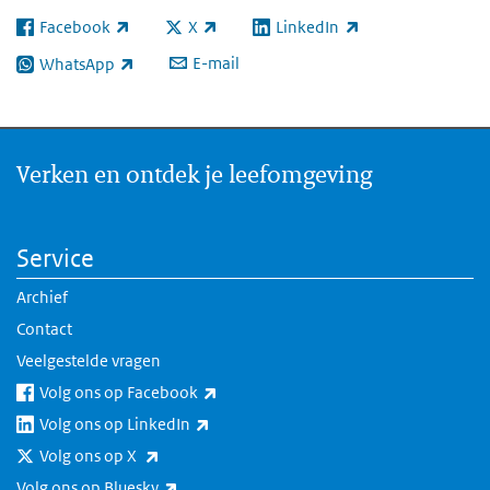
Facebook
X
LinkedIn
(externe link)
(externe link)
(externe link)
E-mail
WhatsApp
(externe link)
Verken en ontdek je leefomgeving
Service
Archief
Contact
Veelgestelde vragen
(externe link)
Volg ons op Facebook
(externe link)
Volg ons op LinkedIn
(externe link)
Volg ons op X
(externe link)
Volg ons op Bluesky