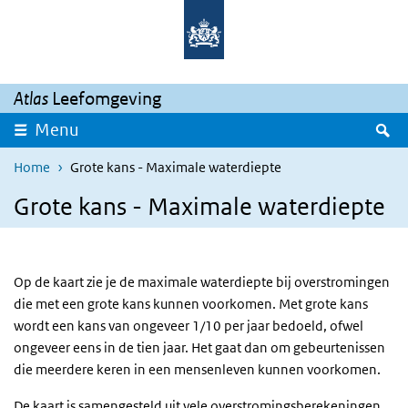
Overslaan en naar de inhoud gaan
Direct naar de hoofdnavigatie
Atlas
Leefomgeving
Z
Menu
Home
Grote kans - Maximale waterdiepte
Grote kans - Maximale waterdiepte
Op de kaart zie je de maximale waterdiepte bij overstromingen
die met een grote kans kunnen voorkomen. Met grote kans
wordt een kans van ongeveer 1/10 per jaar bedoeld, ofwel
ongeveer eens in de tien jaar. Het gaat dan om gebeurtenissen
die meerdere keren in een mensenleven kunnen voorkomen.
De kaart is samengesteld uit vele overstromingsberekeningen