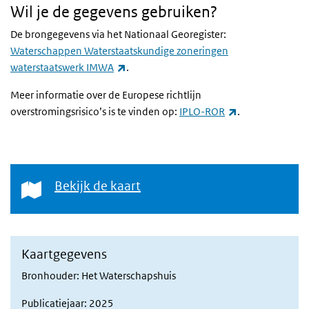
Wil je de gegevens gebruiken?
De brongegevens via het Nationaal Georegister:
Waterschappen Waterstaatskundige zoneringen
(externe link)
waterstaatswerk IMWA
.
Meer informatie over de Europese richtlijn
(externe link)
overstromingsrisico’s is te vinden op:
IPLO-ROR
.
Bekijk de kaart
Bekijk de kaart
Kaartgegevens
Bronhouder: Het Waterschapshuis
Publicatiejaar: 2025