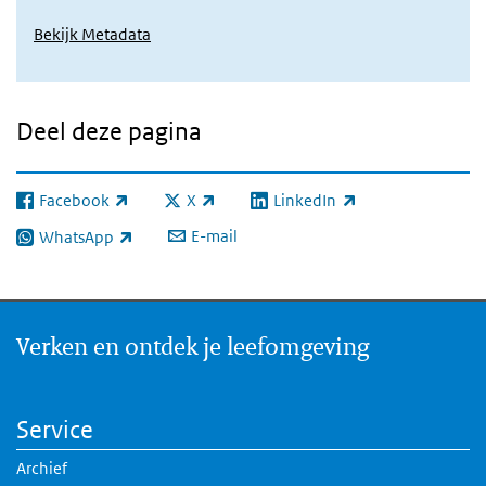
Bekijk Metadata
Deel deze pagina
Facebook
X
LinkedIn
(externe link)
(externe link)
(externe link)
E-mail
WhatsApp
(externe link)
Verken en ontdek je leefomgeving
Service
Archief