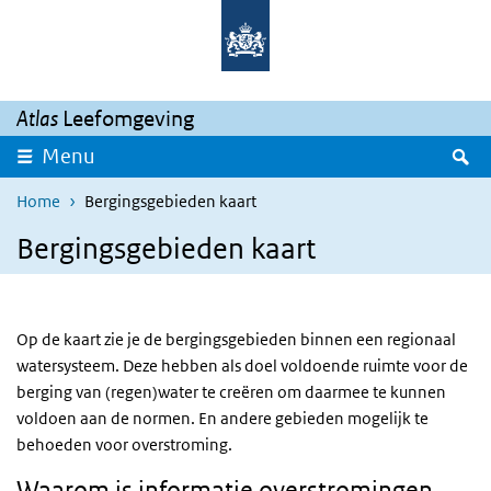
Overslaan en naar de inhoud gaan
Direct naar de hoofdnavigatie
Atlas
Leefomgeving
Z
Menu
Home
Bergingsgebieden kaart
Bergingsgebieden kaart
Op de kaart zie je de bergingsgebieden binnen een regionaal
watersysteem. Deze hebben als doel voldoende ruimte voor de
berging van (regen)water te creëren om daarmee te kunnen
voldoen aan de normen. En andere gebieden mogelijk te
behoeden voor overstroming.
Waarom is informatie overstromingen