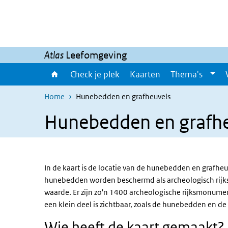
Overslaan en naar de inhoud gaan
Direct naar de hoofdnavigatie
Atlas
Leefomgeving
Check je plek
Kaarten
Thema's
Home
Hunebedden en grafheuvels
Hunebedden en grafh
In de kaart is de locatie van de hunebedden en grafheuv
hunebedden worden beschermd als archeologisch rijks
waarde. Er zijn zo'n 1400 archeologische rijksmonumen
een klein deel is zichtbaar, zoals de hunebedden en de
Wie heeft de kaart gemaakt?