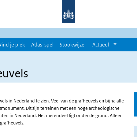
Vind je plek
Atlas-spel
Stookwijzer
Actueel
euvels
els in Nederland te zien. Veel van de grafheuvels en bijna alle
monument. Dit zijn terreinen met een hoge archeologische
ten in Nederland. Het merendeel ligt onder de grond. Alleen
 grafheuvels.