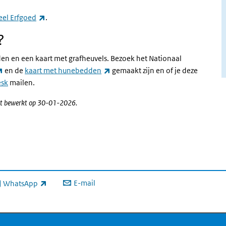
(externe link)
reel Erfgoed
.
?
en en een kaart met grafheuvels. Bezoek het Nationaal
(externe link)
(externe link)
en de
kaart met hunebedden
gemaakt zijn en of je deze
esk
mailen.
atst bewerkt op 30-01-2026.
E-mail
WhatsApp
xterne link)