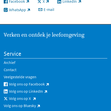
Facebook
X
LinkedIn
(externe link)
(externe link)
(externe link)
E-mail
WhatsApp
(externe link)
Verken en ontdek je leefomgeving
Service
Archief
Contact
Veelgestelde vragen
(externe link)
Volg ons op Facebook
(externe link)
Volg ons op LinkedIn
(externe link)
Volg ons op X
(externe link)
Volg ons op Bluesky