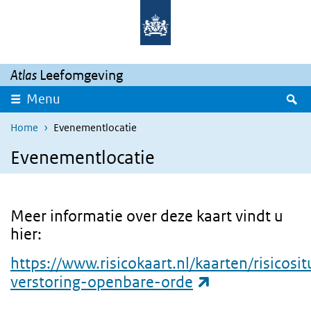
Overslaan en naar de inhoud gaan
Direct naar de hoofdnavigatie
Atlas
Leefomgeving
Z
Menu
Home
Evenementlocatie
Evenementlocatie
Meer informatie over deze kaart vindt u
hier:
https://www.risicokaart.nl/kaarten/risicosi
(externe link)
verstoring-openbare-orde