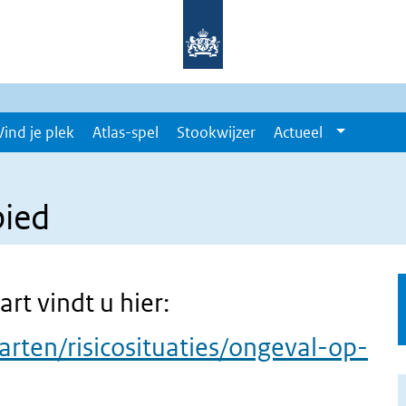
Vind je plek
Atlas-spel
Stookwijzer
Actueel
bied
rt vindt u hier:
arten/risicosituaties/ongeval-op-