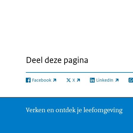
Deel deze pagina
Facebook
X
LinkedIn
(externe link)
(externe link)
(externe link)
(e
Verken en ontdek je leefomgeving