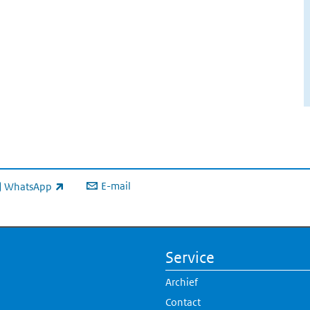
E-mail
WhatsApp
xterne link)
Service
Archief
Contact