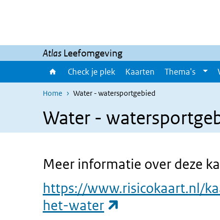
Overslaan en naar de inhoud gaan
Direct naar de hoofdnavigatie
Atlas
Leefomgeving
Check je plek
Kaarten
Thema's
Home
Water - watersportgebied
Water - watersportge
Meer informatie over deze kaa
https://www.risicokaart.nl/ka
(externe link)
het-water