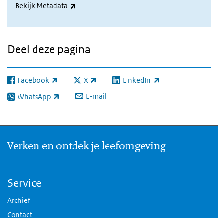
(externe link)
Bekijk Metadata
Deel deze pagina
Facebook
X
LinkedIn
(externe link)
(externe link)
(externe link)
E-mail
WhatsApp
(externe link)
Verken en ontdek je leefomgeving
Service
Archief
Contact