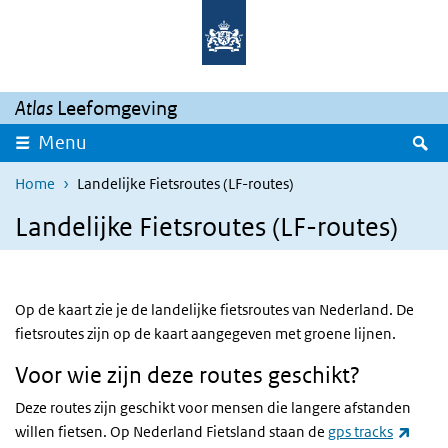
Overslaan en naar de inhoud gaan
Direct naar de hoofdnavigatie
Atlas
Leefomgeving
Z
Menu
Home
Landelijke Fietsroutes (LF-routes)
Landelijke Fietsroutes (LF-routes)
Op de kaart zie je de landelijke fietsroutes van Nederland. De
fietsroutes zijn op de kaart aangegeven met groene lijnen.
Voor wie zijn deze routes geschikt?
Deze routes zijn geschikt voor mensen die langere afstanden
(exte
willen fietsen. Op Nederland Fietsland staan de
gps tracks